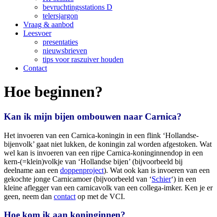
bevruchtingsstations D
telersjargon
Vraag & aanbod
Leesvoer
presentaties
nieuwsbrieven
tips voor raszuiver houden
Contact
Hoe beginnen?
Kan ik mijn bijen ombouwen naar Carnica?
Het invoeren van een Carnica-koningin in een flink ‘Hollandse-
bijenvolk’ gaat niet lukken, de koningin zal worden afgestoken. Wat
wel kan is invoeren van een rijpe Carnica-koninginnendop in een
kern-(=klein)volkje van ‘Hollandse bijen’ (bijvoorbeeld bij
deelname aan een
doppenproject
). Wat ook kan is invoeren van een
gekochte jonge Carnicamoer (bijvoorbeeld van ‘
Schier
‘) in een
kleine aflegger van een carnicavolk van een collega-imker. Ken je er
geen, neem dan
contact
op met de VCI.
Hoe kom ik aan koninginnen?