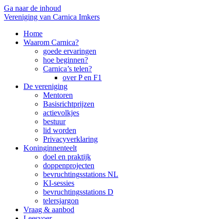
Ga naar de inhoud
Vereniging van Carnica Imkers
Home
Waarom Carnica?
goede ervaringen
hoe beginnen?
Carnica’s telen?
over P en F1
De vereniging
Mentoren
Basisrichtprijzen
actievolkjes
bestuur
lid worden
Privacyverklaring
Koninginnenteelt
doel en praktijk
doppenprojecten
bevruchtingsstations NL
KI-sessies
bevruchtingsstations D
telersjargon
Vraag & aanbod
Leesvoer