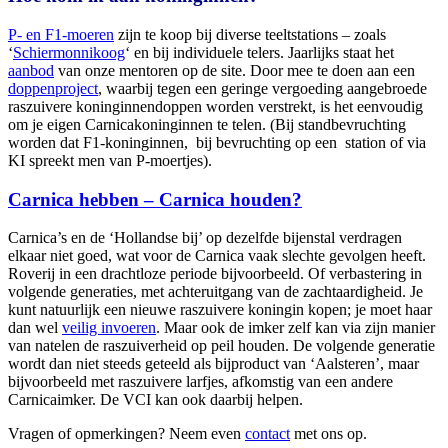
P- en F1-moeren
zijn te koop bij diverse teeltstations – zoals
‘
Schiermonnikoog
‘ en bij individuele telers. Jaarlijks staat het
aanbod
van onze mentoren op de site. Door mee te doen aan een
doppenproject
, waarbij tegen een geringe vergoeding aangebroede
raszuivere koninginnendoppen worden verstrekt, is het eenvoudig
om je eigen Carnicakoninginnen te telen. (Bij standbevruchting
worden dat F1-koninginnen, bij bevruchting op een station of via
KI spreekt men van P-moertjes).
Carnica hebben – Carnica houden?
Carnica’s en de ‘Hollandse bij’ op dezelfde bijenstal verdragen
elkaar niet goed, wat voor de Carnica vaak slechte gevolgen heeft.
Roverij in een drachtloze periode bijvoorbeeld. Of verbastering in
volgende generaties, met achteruitgang van de zachtaardigheid. Je
kunt natuurlijk een nieuwe raszuivere koningin kopen; je moet haar
dan wel
veilig invoeren
. Maar ook de imker zelf kan via zijn manier
van natelen de raszuiverheid op peil houden. De volgende generatie
wordt dan niet steeds geteeld als bijproduct van ‘Aalsteren’, maar
bijvoorbeeld met raszuivere larfjes, afkomstig van een andere
Carnicaimker. De VCI kan ook daarbij helpen.
Vragen of opmerkingen? Neem even
contact
met ons op.