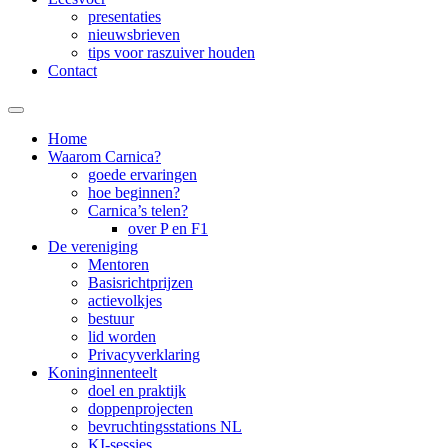
presentaties
nieuwsbrieven
tips voor raszuiver houden
Contact
Home
Waarom Carnica?
goede ervaringen
hoe beginnen?
Carnica’s telen?
over P en F1
De vereniging
Mentoren
Basisrichtprijzen
actievolkjes
bestuur
lid worden
Privacyverklaring
Koninginnenteelt
doel en praktijk
doppenprojecten
bevruchtingsstations NL
KI-sessies