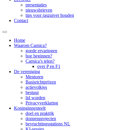
presentaties
nieuwsbrieven
tips voor raszuiver houden
Contact
Home
Waarom Carnica?
goede ervaringen
hoe beginnen?
Carnica’s telen?
over P en F1
De vereniging
Mentoren
Basisrichtprijzen
actievolkjes
bestuur
lid worden
Privacyverklaring
Koninginnenteelt
doel en praktijk
doppenprojecten
bevruchtingsstations NL
KI-sessies