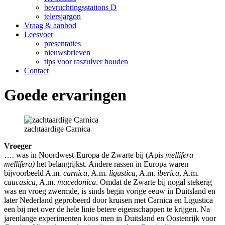
bevruchtingsstations D
telersjargon
Vraag & aanbod
Leesvoer
presentaties
nieuwsbrieven
tips voor raszuiver houden
Contact
Goede ervaringen
zachtaardige Carnica
Vroeger
…. was in Noordwest-Europa de Zwarte bij (Apis
mellifera
mellifera)
het belangrijkst. Andere rassen in Europa waren
bijvoorbeeld A.m
.
carnica
, A.m.
ligustica
, A.m.
iberica
, A.m.
c
aucasica
, A.m.
macedonica
. Omdat de Zwarte bij nogal stekerig
was en vroeg zwermde, is sinds begin vorige eeuw in Duitsland en
later Nederland geprobeerd door kruisen met Carnica en Ligustica
een bij met over de hele linie betere eigenschappen te krijgen. Na
jarenlange experimenten koos men in Duitsland en Oostenrijk voor