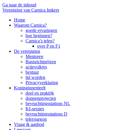
Ga naar de inhoud
Vereniging van Carnica Imkers
Home
Waarom Carnica?
goede ervaringen
hoe beginnen?
Carnica’s telen?
over P en F1
De vereniging
Mentoren
Basisrichtprijzen
actievolkjes
bestuur
lid worden
Privacyverklaring
Koninginnenteelt
doel en praktijk
doppenprojecten
bevruchtingsstations NL
KI-sessies
bevruchtingsstations D
telersjargon
Vraag & aanbod
Leesvoer