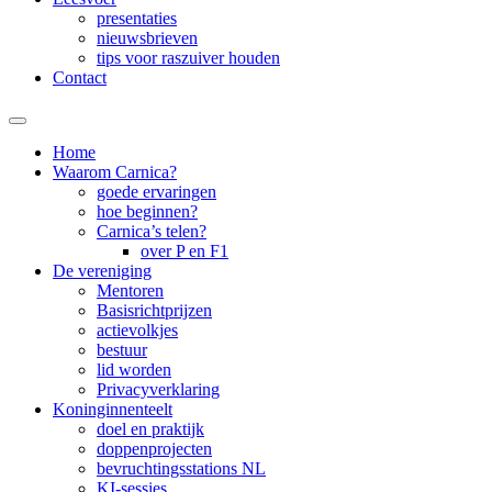
presentaties
nieuwsbrieven
tips voor raszuiver houden
Contact
Home
Waarom Carnica?
goede ervaringen
hoe beginnen?
Carnica’s telen?
over P en F1
De vereniging
Mentoren
Basisrichtprijzen
actievolkjes
bestuur
lid worden
Privacyverklaring
Koninginnenteelt
doel en praktijk
doppenprojecten
bevruchtingsstations NL
KI-sessies