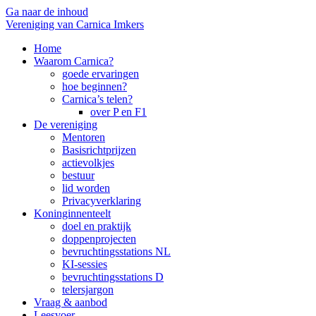
Ga naar de inhoud
Vereniging van Carnica Imkers
Home
Waarom Carnica?
goede ervaringen
hoe beginnen?
Carnica’s telen?
over P en F1
De vereniging
Mentoren
Basisrichtprijzen
actievolkjes
bestuur
lid worden
Privacyverklaring
Koninginnenteelt
doel en praktijk
doppenprojecten
bevruchtingsstations NL
KI-sessies
bevruchtingsstations D
telersjargon
Vraag & aanbod
Leesvoer